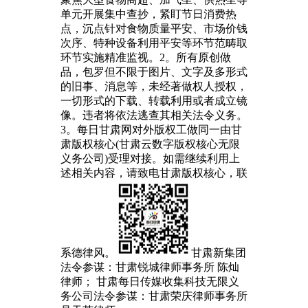
单元开展集中查抄，紧盯节日消费热
点，沉点针对食物质量平安、市场价钱
次序、特种设备利用平安等环节范畴取
环节实施精准监视。2。所有原创做
品，包罗但不限于图片、文字及多形式
的旧事、消息等，未经著做权人授权，
一切形式的下载、转载利用或者成立镜
像。违者将依法逃查其相关法令义务。
3。每日甘肃网对外版权工做同一由甘
肃版权核心(甘肃云数字版权核心无限
义务公司)受理对接。如需继续利用上
述相关内容，请致电甘肃版权核心，联
系德律风。
甘肃新集团
法令参谋：甘肃锐城律师事务所 陈灿
律师； 甘肃每日传媒收集科技无限义
务公司法令参谋：甘肃荣庆律师事务所