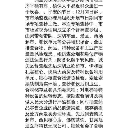
序平稳有序，确保人平易近群众渡过一
个欢喜、、平安的节日，12月30日起，
市市场监视办理局组织开展节日期间市
场专项查抄工做。本次专项查抄中，市
市场监视办理局成立多个督导查抄组，
由局带领带队，深切车坐、景区、商场
超市、餐饮单元等公共堆积场合，全面
排查食物、药品、特种设备和工业产质
量量风险现患，峻厉查处烟花爆仗产物
违法运营行为，防备化解平安风险。城
关区督查组先后深切亚欧超市、伊和园
礼宴核心、快康大药房及特种设备利用
单元，细心核查食物进货检验、索证索
票轨制落实环境，查抄餐饮后厨卫生、
食材储存及餐具消毒流程；对电梯等特
种设备的运转形态、按期查验演讲及操
做人员天分进行严酷核验；同时抽查药
品零售企业的药品购进渠道、储存前提
及处方药发卖办理环境。先后到麦德龙
超市、西贝核心店、佛慈茶饮、甘肃旭
迪医疗科技无限公司，细致领会了食物