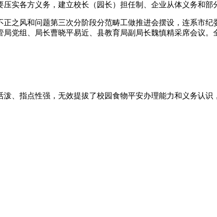
要压实各方义务，建立校长（园长）担任制、企业从体义务和部分
之风和问题第三次分阶段分范畴工做推进会摆设，连系市纪委监
管局党组、局长曹晓平易近、县教育局副局长魏慎精采席会议。
泼、指点性强，无效提拔了校园食物平安办理能力和义务认识，