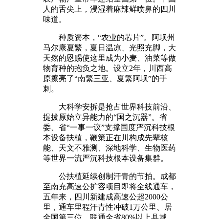
人的舌尖上，浸湿着麻辣鲜喷鼻的四川
味道。
种质资本，“农业的芯片”。阿坝州
马尔康夏繁，夏日温凉、光照充脚，大
天然的恩赐使这里成为小麦、油菜等做
物育种的抱负之地。设立2年，川西高
原擦亮了“南繁三亚、夏繁阿坝”的手
刺。
大科学安拆是抢占世界科技前沿、
提拔原始立异能力的“国之沉器”。省
委、省“一事一议”支撑国度严沉科技根
本设备扶植，鞭策正在川构成先辈核
能、天文不雅测、深地科学、生物医药
等世界一流严沉科技根本设备集群。
公扶植延续创制汗青的节拍。成都
至南充高速公扩容项目即将全线通车，
五年来，四川新建成高速公超2000公
里，通车里程汗青性冲破1万公里、居
全国第三位，联通全省80%以上县域。