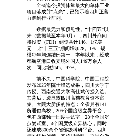
——全省迄今投资体量最大的单体工业
项目落成并“点亮”，已预示着四川正蓄
力跑到行业前列。
数据最无力和预见性。“十四五”以
来（数据截至本年9月），四川外商间
接投资（FDI）到资共计146。1亿美
元，比“十三五”期间增加28。1%，规
模每年均连结部第一。本年以来，经成
都航空港口收支境外国人149万余人
次，同比增加45。97%。
前不久，中国科学院、中国工程院
发布2025年院士增选成果，四川大学宁
传授、西南交通大学高仕斌传授入选。
其背后，透显露四川高档教育资本富
集、大院大所多的特点：全省具有141
所通俗高校，205个国度级立异平台，
包罗西部独一国度尝试室、28个全国沉
点尝试室、4个国度级立异核心，同时
还建成800余个省部级科研平台。四川