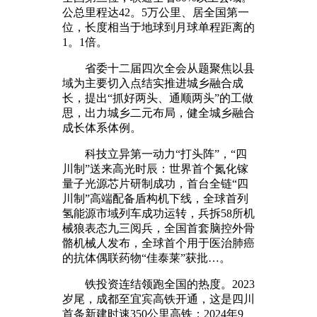
公总里程达42。5万公里、居全国第一
位，长度相当于地球到月球单程距离的
1。1倍。
省委十二届四次全会从题聚焦以县
域为主要切入点结实推进城乡融合成
长，提出“抓好两头、通顺两头”的工做
思，出力城乡二元布局，健全城乡融合
成长体系体例。
科技立异第一动力“打头阵”，“四
川制”送来高光时辰：世界首个氮化镓
量子光源芯片研制成功，首台全链“四
川制”高端配备盾构机下线，全球首列
氢能源市域列车成功运转，兵拆58所机
械狼表态九三阅兵，全国首套脑控外骨
骼机械人发布，全球首个用于医治肺癌
的抗体偶联药物“佳泰莱”获批…。
铁投资连结领跑全国的热度。2023
岁尾，成都至宜宾高铁开通，这是四川
首条新建时速350公里高铁；2024年9