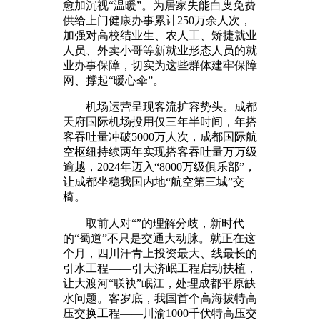
愈加沉视“温暖”。为居家失能白叟免费
供给上门健康办事累计250万余人次，
加强对高校结业生、农人工、矫捷就业
人员、外卖小哥等新就业形态人员的就
业办事保障，切实为这些群体建牢保障
网、撑起“暖心伞”。
机场运营呈现客流扩容势头。成都
天府国际机场投用仅三年半时间，年搭
客吞吐量冲破5000万人次，成都国际航
空枢纽持续两年实现搭客吞吐量万万级
逾越，2024年迈入“8000万级俱乐部”，
让成都坐稳我国内地“航空第三城”交
椅。
取前人对“”的理解分歧，新时代
的“蜀道”不只是交通大动脉。就正在这
个月，四川汗青上投资最大、线最长的
引水工程——引大济岷工程启动扶植，
让大渡河“联袂”岷江，处理成都平原缺
水问题。客岁底，我国首个高海拔特高
压交换工程——川渝1000千伏特高压交