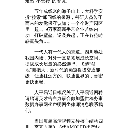
走出“不想转”的窘境。
五年成线米的海子山上，大科学安
拆“拉索”叩问线的泉源，科研人员苦守
而来的发觉保守认知；一个个财产园区
里，超1。9万家高新手艺企业苦练内
功，打破壁垒、逆袭兴起，正在各范畴
崭露头角…。
一代人有一代人的蜀道。四川地处
我国内陆，对外一直是拓展成长空间、
提拔成长质量的必然选择。飞越“盆
地”拥抱大，新时代的蜀道提拔交通能
级，让通往远方的、联通世界的，更密
更快更畅。
人平易近日概况关于人平易近网聘
请聘请英才告白办事合做加盟供稿办事
数据办事网坐声明网坐律师消息联系我
们。
当国度超高清视频立异核心结构四
川，京东方第8。6代AMOLED出产线