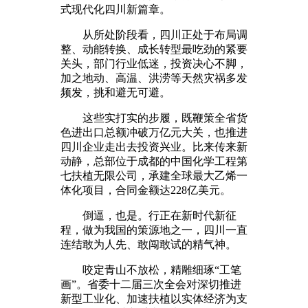
式现代化四川新篇章。
从所处阶段看，四川正处于布局调
整、动能转换、成长转型最吃劲的紧要
关头，部门行业低迷，投资决心不脚，
加之地动、高温、洪涝等天然灾祸多发
频发，挑和避无可避。
这些实打实的步履，既鞭策全省货
色进出口总额冲破万亿元大关，也推进
四川企业走出去投资兴业。比来传来新
动静，总部位于成都的中国化学工程第
七扶植无限公司，承建全球最大乙烯一
体化项目，合同金额达228亿美元。
倒逼，也是。行正在新时代新征
程，做为我国的策源地之一，四川一直
连结敢为人先、敢闯敢试的精气神。
咬定青山不放松，精雕细琢“工笔
画”。省委十二届三次全会对深切推进
新型工业化、加速扶植以实体经济为支