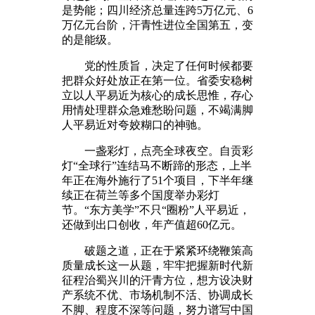
是势能；四川经济总量连跨5万亿元、6
万亿元台阶，汗青性进位全国第五，变
的是能级。
党的性质旨，决定了任何时候都要
把群众好处放正在第一位。省委安稳树
立以人平易近为核心的成长思惟，存心
用情处理群众急难愁盼问题，不竭满脚
人平易近对夸姣糊口的神驰。
一盏彩灯，点亮全球夜空。自贡彩
灯“全球行”连结马不断蹄的形态，上半
年正在海外施行了51个项目，下半年继
续正在荷兰等多个国度举办彩灯
节。“东方美学”不只“圈粉”人平易近，
还做到出口创收，年产值超60亿元。
破题之道，正在于紧紧环绕鞭策高
质量成长这一从题，牢牢把握新时代新
征程治蜀兴川的汗青方位，想方设决财
产系统不优、市场机制不活、协调成长
不脚、程度不深等问题，努力谱写中国