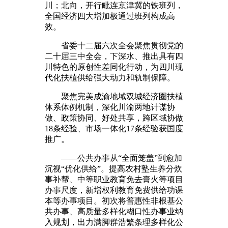
川；北向，开行毗连京津冀的铁班列，
全国经济四大增加极通过班列构成高
效。
省委十二届六次全会聚焦贯彻党的
二十届三中全会，下深水、推出具有四
川特色的原创性差同化行动，为四川现
代化扶植供给强大动力和轨制保障。
聚焦完美成渝地域双城经济圈扶植
体系体例机制，深化川渝两地计谋协
做、政策协同、好处共享，跨区域协做
18条经验、市场一体化17条经验获国度
推广。
——公共办事从“全面笼盖”到愈加
沉视“优化供给”。提高农村塾生养分炊
事补帮、中等职业教育免去膏火等项目
办事尺度，新增权利教育免费供给功课
本等办事项目。初次将普惠性非根基公
共办事、高质量多样化糊口性办事业纳
入规划，出力满脚群浩繁条理多样化公