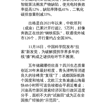
智能算法阐发产物缺陷，使光电转换效
率提高12%，缺陷率降低41%，二氧化
碳排放量削减33%。
出格是自2021年以来，中欧班列
（成渝）已累计开行超2。5万列，好像
奔跑正在丝的“钢铁驼队”，联通境外城
市126个，开行量约占全国30%。
11月16日，中国科学院发布“拉
索”新发觉，为破解搅扰学界多年的
线“膝”构成之谜供给环节不雅测。
五年储藏哪些欣喜？四川生态质量
创近20年来最好程度，青头潜鸭等消逝
良久的珍稀竟“复现”了；成都国际航路
个国度和地域，北欧三文鱼逾越山海最
快48小时即可送告竣都会平易近餐桌；
川渝高竹新区摸索经济区取行政区适度
分手，面积不大的“试验田”成为正在全
国推广经验的“示范田”。