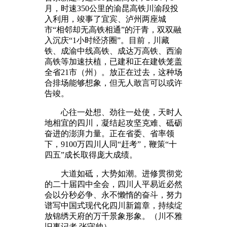
月，时速350公里的渝昆高铁川渝段投
入利用，竣事了宜宾、泸州两座城
市“相邻却无高铁相通”的汗青，双双融
入沉庆“1小时经济圈”。目前，川藏
铁、成渝中线高铁、成达万高铁、西渝
高铁等加速扶植，已建和正在建铁笼盖
全省21市（州）。放正在过去，这种场
合排场能够想象，但无人敢言可以或许
告竣。
心往一处想、劲往一处使，天时人
地相宜的四川，凝结起攻坚克难、砥砺
奋进的澎湃力量。正在省委、省率领
下，9100万四川人同“赶考”，鞭策“十
四五”成长取得庞大成绩。
大道如砥，大势如潮。进修贯彻党
的二十届四中全会，四川人平易近必然
会以分秒必争、永不懒惰的奋斗，努力
谱写中国式现代化四川新篇章，持续绽
放锦绣天府的万千景象形象。（川不雅
旧事记者 张守帅）。