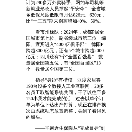
计为290多万外卖骑手、网约车司机等
新就业形态人员撑起“平安伞”；全省城
乡低保尺度低限每月达826元、620元，
比“十三五”期末别离增加40%、59%。
看市州梯队：2024年，成都P居全
国城市第七位、副省级城市第三位，绵
阳、宜宾进入“4000亿俱乐部”，德阳P
跨越3000亿元，还有5个城市跨越2000
亿元；四川还有7个“全国百强县”，数
量居全国第五位，有“全国百强区”13
个，数量居全国第三位。
指导“身边”有楷模。亚度家居将
190台设备全数接入工业互联网，20多
名员工取智能系统共同，干了以往至多
150小我才能完成的活，过去以单个订
单为单位下达出产打算，现正在排产挨
次由系统动态放置调整，尝到了看得见
的甜头。
——平易近生保障从“完成目标”到