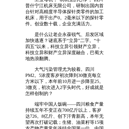
普什宁江机床无限公司，研制出国内首
台针对高精度半导体探针类零件的加工
机床，用于出产0。2毫米以下的探针零
件。创业数十载，企业充满活力。
是什么让老企永葆锐气、后发区域
加快逃逐？谜底系于“立异”二字。“十
四五”以来，科技立异引领财产立异，
科技立异和财产立异深度融合，巴蜀大
地热浪翻腾。
大气污染管理尤为较着。四川
PM2。5浓度客岁初次降到30微克每立
方米以下，本年前10月进一步降至25。
3微克，初次进入2字头时代，好成就是
怎样创制的？
端牢中国人饭碗——四川粮食产量
持续五年不变正在700亿斤以上，客岁
达726。8亿斤、创下汗青新高，本年无
望再次打破记载；生猪、油菜籽等15项
农产物产量常年连结全国第一位。中国