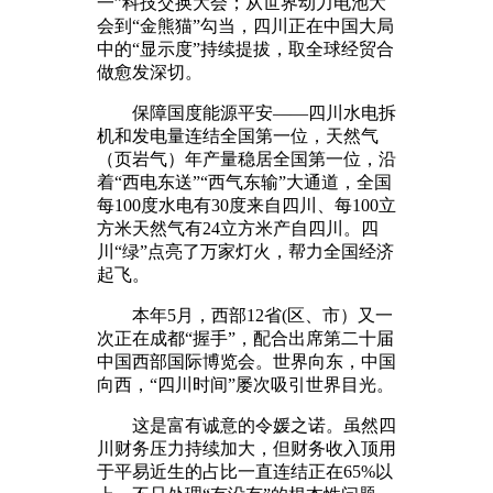
一”科技交换大会；从世界动力电池大
会到“金熊猫”勾当，四川正在中国大局
中的“显示度”持续提拔，取全球经贸合
做愈发深切。
保障国度能源平安——四川水电拆
机和发电量连结全国第一位，天然气
（页岩气）年产量稳居全国第一位，沿
着“西电东送”“西气东输”大通道，全国
每100度水电有30度来自四川、每100立
方米天然气有24立方米产自四川。四
川“绿”点亮了万家灯火，帮力全国经济
起飞。
本年5月，西部12省(区、市）又一
次正在成都“握手”，配合出席第二十届
中国西部国际博览会。世界向东，中国
向西，“四川时间”屡次吸引世界目光。
这是富有诚意的令媛之诺。虽然四
川财务压力持续加大，但财务收入顶用
于平易近生的占比一直连结正在65%以