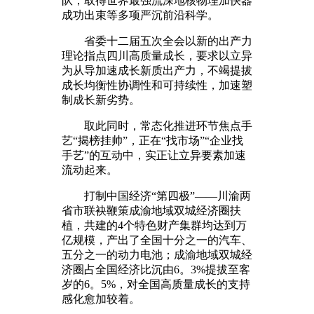
队，取得世界最强流深地核物理加快器
成功出束等多项严沉前沿科学。
省委十二届五次全会以新的出产力
理论指点四川高质量成长，要求以立异
为从导加速成长新质出产力，不竭提拔
成长均衡性协调性和可持续性，加速塑
制成长新劣势。
取此同时，常态化推进环节焦点手
艺“揭榜挂帅”，正在“找市场”“企业找
手艺”的互动中，实正让立异要素加速
流动起来。
打制中国经济“第四极”——川渝两
省市联袂鞭策成渝地域双城经济圈扶
植，共建的4个特色财产集群均达到万
亿规模，产出了全国十分之一的汽车、
五分之一的动力电池；成渝地域双城经
济圈占全国经济比沉由6。3%提拔至客
岁的6。5%，对全国高质量成长的支持
感化愈加较着。