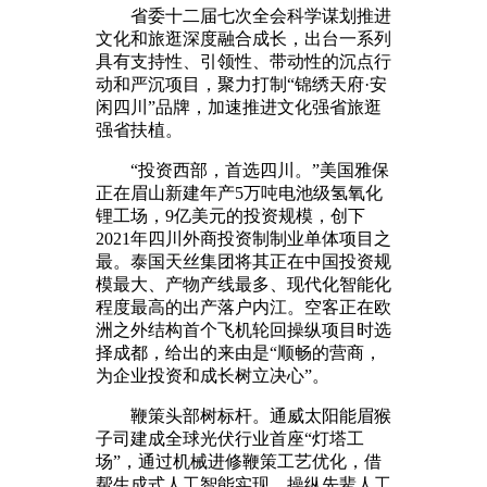
省委十二届七次全会科学谋划推进
文化和旅逛深度融合成长，出台一系列
具有支持性、引领性、带动性的沉点行
动和严沉项目，聚力打制“锦绣天府·安
闲四川”品牌，加速推进文化强省旅逛
强省扶植。
“投资西部，首选四川。”美国雅保
正在眉山新建年产5万吨电池级氢氧化
锂工场，9亿美元的投资规模，创下
2021年四川外商投资制制业单体项目之
最。泰国天丝集团将其正在中国投资规
模最大、产物产线最多、现代化智能化
程度最高的出产落户内江。空客正在欧
洲之外结构首个飞机轮回操纵项目时选
择成都，给出的来由是“顺畅的营商，
为企业投资和成长树立决心”。
鞭策头部树标杆。通威太阳能眉猴
子司建成全球光伏行业首座“灯塔工
场”，通过机械进修鞭策工艺优化，借
帮生成式人工智能实现，操纵先辈人工