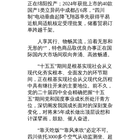
正在绵阳投产；2024年获批上市的40款
国产1类立异药中成都占6席，“四川
制”电动垂曲起降飞翔器率先获得平易
近航局适航核定受理批复，储蓄贸易订
单跨越千架。
人享其行、物畅其流，沿着无形和
无形的“”，特色商品取优良办事正在国
际国内大市场间双向奔涌、高效畅通。
“十五五”期间是根基实现社会从义
现代化夯实根本、全面发力的环节期
间，正在根基实现社会从义现代化历程
中具有继往开来的主要地位。前不久，
党的二十届四中全会精确把握“十五
五”期间党和国度事业成长所处汗青方
位，深切阐发我国成长面对的深刻复杂
变化，对将来5年成长做出顶层设想和
计谋擘画，鼓励、催人奋进。
“靠天吃饭”“靠风来吹”必定不可。
四川依托3000多个空气从动监测坐、超