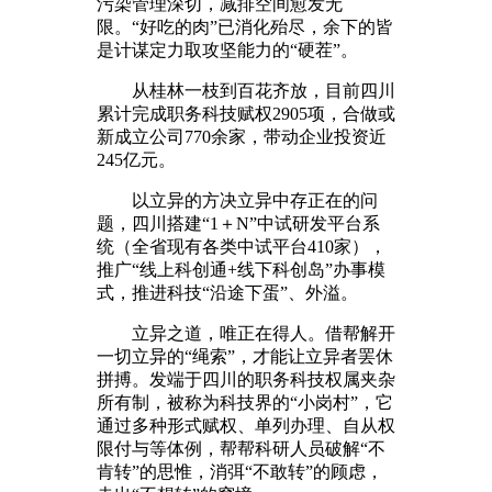
污染管理深切，减排空间愈发无
限。“好吃的肉”已消化殆尽，余下的皆
是计谋定力取攻坚能力的“硬茬”。
从桂林一枝到百花齐放，目前四川
累计完成职务科技赋权2905项，合做或
新成立公司770余家，带动企业投资近
245亿元。
以立异的方决立异中存正在的问
题，四川搭建“1＋N”中试研发平台系
统（全省现有各类中试平台410家），
推广“线上科创通+线下科创岛”办事模
式，推进科技“沿途下蛋”、外溢。
立异之道，唯正在得人。借帮解开
一切立异的“绳索”，才能让立异者罢休
拼搏。发端于四川的职务科技权属夹杂
所有制，被称为科技界的“小岗村”，它
通过多种形式赋权、单列办理、自从权
限付与等体例，帮帮科研人员破解“不
肯转”的思惟，消弭“不敢转”的顾虑，