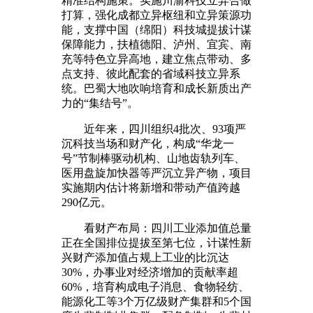
精准结构施策。实施川渝科技立异合做
打算，强化成都立异枢纽和立异策源功
能，支撑中国（绵阳）科技城提拔计谋
保障能力，扶植德阳、泸州、宜宾、南
充等特色立异高地，建立焦点带动、多
点支持、彼此配套的省域科技立异系
统。巴蜀大地吹响培育和成长新质出产
力的“集结号”。
近年来，四川组织4批次、93项严
沉科技当场和财产化，构成“华龙一
号”节制棒驱动机构、山地齿轨列车、
医用盘旋加快器等严沉立异产物，项目
实施期内估计将新增和带动产值跨越
290亿元。
看财产布局：四川工业添加值总量
正在全国排位提拔至第七位，计谋性新
兴财产添加值占规上工业的比沉达
30%，办事业对经济增加的贡献率超
60%，培育构成电子消息、食物轻纺、
能源化工等3个万亿级财产集群和5个国