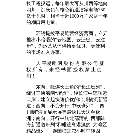
换工程投运，每年最大可从川西等地向
四川、沉庆负荷核心输送洁净电能350
亿千瓦时，相当于近1000万户家庭一年
的糊口用电量。
环绕提拔平易近营经济营商，立异
推出小暗语的“云地图、云迁徙、云注
册”，为运营从体供给更优良、更便利
的市场准入办事。
人 平易近 网 股 份 有 限 公 司 版
权 所 有 ，未 经 书 面 授 权 禁 止 使
用！
东向，毗连长三角的“长江班列”，
绕过三峡船闸“堵点”，经长江中逛联运
口岸，建立起快速价优的出川物流新通
道；西向，不变开行“中欧班列”，“四
川制”液晶显示屏等最快11天送至欧
洲；南向，开行中转北部湾的“西部陆
海新通道班列”和毗连粤港澳的“大湾区
精品班列”，泰国榴莲72小时中转四