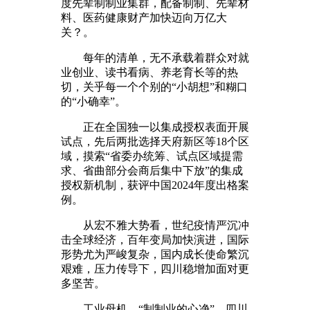
度先辈制制业集群，配备制制、先辈材
料、医药健康财产加快迈向万亿大
关？。
每年的清单，无不承载着群众对就
业创业、读书看病、养老育长等的热
切，关乎每一个个别的“小胡想”和糊口
的“小确幸”。
正在全国独一以集成授权表面开展
试点，先后两批选择天府新区等18个区
域，摸索“省委办统筹、试点区域提需
求、省曲部分会商后集中下放”的集成
授权新机制，获评中国2024年度出格案
例。
从宏不雅大势看，世纪疫情严沉冲
击全球经济，百年变局加快演进，国际
形势尤为严峻复杂，国内成长使命繁沉
艰难，压力传导下，四川稳增加面对更
多坚苦。
工业母机，“制制业的心净”。四川