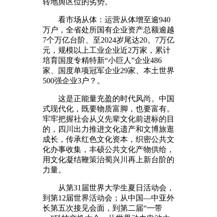
转地舆区位的劣势。
看市场从体：运营从体增至逾940
万户，全省处所国有企业资产总额逾越
7个万亿台阶、至2024岁尾达20。7万亿
元，规模以上工业企业近2万家，累计
培育国度专精特新“小巨人”企业486
家、国度单项冠军企业29家、本土世界
500强企业3户？。
这是正能量充盈的时代风尚。中国
式现代化，既要物质富脚，也要富有。
牢牢把握社会从义先辈文化前进标的目
的，四川出力推进文化遗产和文博旅逛
成长，传承红色文化资本，织密公共文
化办事收集，丰硕公共文化产物供给，
用文化凝结鞭策治蜀兴川再上新台阶的
力量。
从第31届世界大学生夏日活动会，
到第12届世界活动会；从中国—中亚外
长第五次接见会面，到第二届“一带