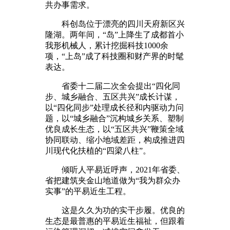
共办事需求。
科创岛位于漂亮的四川天府新区兴
隆湖。两年间，“岛”上降生了成都首小
我形机械人，累计挖掘科技1000余
项，“上岛”成了科技圈和财产界的时髦
表达。
省委十二届二次全会提出“四化同
步、城乡融合、五区共兴”成长计谋，
以“四化同步”处理成长径和内驱动力问
题，以“城乡融合”沉构城乡关系、塑制
优良成长生态，以“五区共兴”鞭策全域
协同联动、缩小地域差距，构成推进四
川现代化扶植的“四梁八柱”。
倾听人平易近呼声，2021年省委、
省把建筑夹金山地道做为“我为群众办
实事”的平易近生工程。
这是久久为功的实干步履。优良的
生态是最普惠的平易近生福祉，但跟着