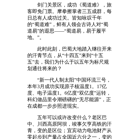
剑门关景区，成功《蜀道难》，旅
客即免门票。摩拳擦掌者三五成群，每
日总有人成功过关。皆知咏叹千年
的“蜀道难”，鲜有人领会古诗人对“蜀
道易”的遐思——“蜀道易，易于履平
地。”。
此时此刻，巴蜀大地踏入继往开来
的汗青节点，从“十四五”来到“十五
五”去，我们为什么于以五年为标尺规
划通往将来的？
“新一代人制太阳”中国环流三号，
本年3月成功实现原子核温度1。17亿
度、电子温度1。6亿度“双亿度”运转，
科幻做品里令潮磅礴的“无尽能源”，正
在成都一步步照进现实。
五年可以或许改变什么？老区巴
中、川西高原阿坝，竣事欠亨高铁的汗
青，变的是区位；宜宾动力电池财产从
零起步到产量占全国近六分之一，变的