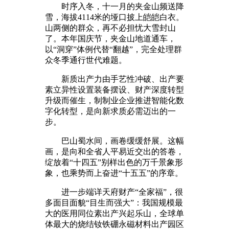
时序入冬，十一月的夹金山频送降
雪，海拔4114米的垭口披上皑皑白衣。
山两侧的群众，再不必担忧大雪封山
了。本年国庆节，夹金山地道通车，
以“洞穿”体例代替“翻越”，完全处理群
众冬季通行世代难题。
新质出产力由手艺性冲破、出产要
素立异性设置装备摆设、财产深度转型
升级而催生，制制业企业推进智能化数
字化转型，是向新求质必需迈出的一
步。
巴山蜀水间，画卷缓缓舒展。这幅
画，是向和全省人平易近交出的答卷，
绽放着“十四五”别样出色的万千景象形
象，也乘势而上奋进“十五五”的序章。
进一步端详天府财产“全家福”，很
多面目面貌“目生而强大”：我国规模最
大的医用同位素出产兴起乐山，全球单
体最大的烧结钕铁硼永磁材料出产园区