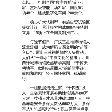
点以上，打制全国“数字领航”企业5
家、杰出级智能工场21家、国度5G工
场48个，建成数字化车间1200余个。
稳步扩大轨制型，实施自贸试验区
提拔计谋，累计摸索构成800余项轨制
立异，15项正在全国复制推广…。
每逢节假日，广汉三星堆博物馆人
流量爆棚，成为解码古蜀文明的“超等
入口”；眉山三苏祠博物馆人头攒动，
人们从“一滴水”中汉文化的精湛；四川
两弹城博物馆掀起研学高潮，“干惊天
动地事、做抛头露面人”的前辈事迹，
鼓励和激励年轻人胸怀家国、砥砺前
行。
一组数据熠熠生辉。“十四五”以
来，全省累计开展补助性培训超490万
人次，技强人才总量冲破1300万人；根
基养老安全参保人数达6602万人，参保
率从91%提高到95%；职业保障试点累