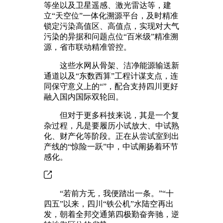
等坐以及卫星遥感、激光雷达等，建
立“天空位”一体化溯源平台，及时精准
锁定污染高值区、高值点，实现对大气
污染的异据和问题点位“百米级”精准溯
源，省市联动精准管控。
这些水网从骨架、洁净能源输送新
通道以及“东数西算”工程计谋支点，连
同保守意义上的“”，配合支持四川更好
融入国内国际双轮回。
但对于更多科技来说，其是一个复
杂过程，凡是要履历小试放大、中试熟
化、财产化等阶段。正在从尝试室到出
产线的“惊险一跃”中，中试阐扬着环节
感化。
“若前方无，我便踏出一条。”“十
四五”以来，四川“铁公机”水陆空再出
发，朝着全邦交通第四极勤奋奔驰，逆