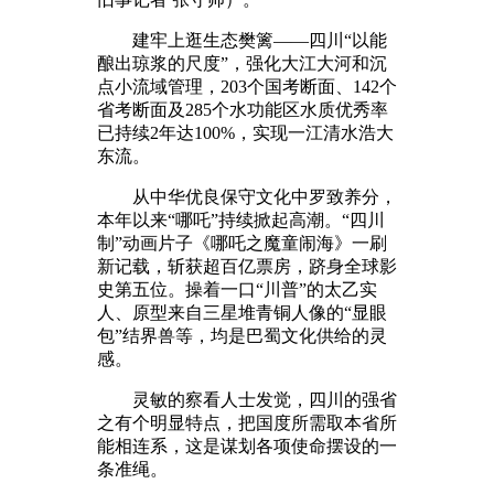
建牢上逛生态樊篱——四川“以能
酿出琼浆的尺度”，强化大江大河和沉
点小流域管理，203个国考断面、142个
省考断面及285个水功能区水质优秀率
已持续2年达100%，实现一江清水浩大
东流。
从中华优良保守文化中罗致养分，
本年以来“哪吒”持续掀起高潮。“四川
制”动画片子《哪吒之魔童闹海》一刷
新记载，斩获超百亿票房，跻身全球影
史第五位。操着一口“川普”的太乙实
人、原型来自三星堆青铜人像的“显眼
包”结界兽等，均是巴蜀文化供给的灵
感。
灵敏的察看人士发觉，四川的强省
之有个明显特点，把国度所需取本省所
能相连系，这是谋划各项使命摆设的一
条准绳。