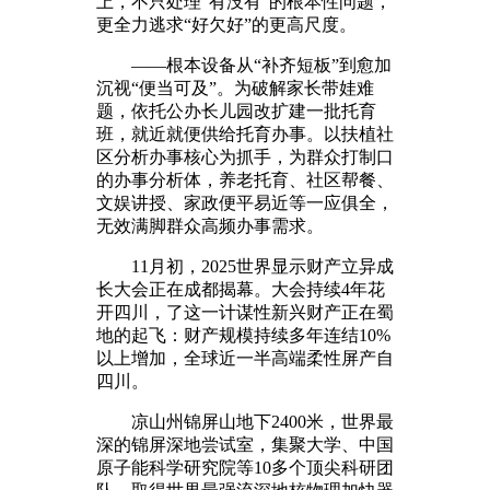
上，不只处理“有没有”的根本性问题，
更全力逃求“好欠好”的更高尺度。
——根本设备从“补齐短板”到愈加
沉视“便当可及”。为破解家长带娃难
题，依托公办长儿园改扩建一批托育
班，就近就便供给托育办事。以扶植社
区分析办事核心为抓手，为群众打制口
的办事分析体，养老托育、社区帮餐、
文娱讲授、家政便平易近等一应俱全，
无效满脚群众高频办事需求。
11月初，2025世界显示财产立异成
长大会正在成都揭幕。大会持续4年花
开四川，了这一计谋性新兴财产正在蜀
地的起飞：财产规模持续多年连结10%
以上增加，全球近一半高端柔性屏产自
四川。
凉山州锦屏山地下2400米，世界最
深的锦屏深地尝试室，集聚大学、中国
原子能科学研究院等10多个顶尖科研团