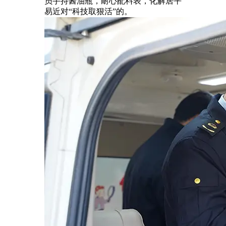
员手持酱油瓶，耐心配料表，化解居平
易近对“科技取狠活”的。