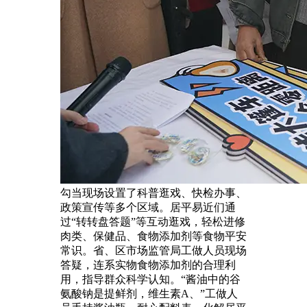
勾当现场设置了科普逛戏、快检办事、
政策宣传等多个区域。居平易近们通
过“转转盘答题”等互动逛戏，轻松进修
肉类、保健品、食物添加剂等食物平安
常识。省、区市场监管局工做人员现场
答疑，连系实物食物添加剂的合理利
用，指导群众科学认知。“酱油中的谷
氨酸钠是提鲜剂，维生素A、”工做人