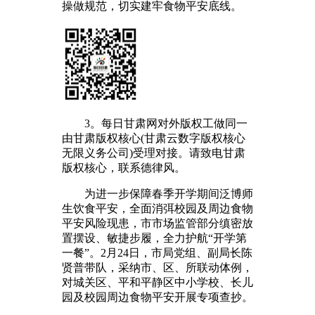
操做规范，切实建牢食物平安底线。
3。每日甘肃网对外版权工做同一
由甘肃版权核心(甘肃云数字版权核心
无限义务公司)受理对接。请致电甘肃
版权核心，联系德律风。
为进一步保障春季开学期间泛博师
生饮食平安，全面消弭校园及周边食物
平安风险现患，市市场监管部分缜密放
置摆设、敏捷步履，全力护航“开学第
一餐”。2月24日，市局党组、副局长陈
贤普带队，采纳市、区、所联动体例，
对城关区、平和平静区中小学校、长儿
园及校园周边食物平安开展专项查抄。