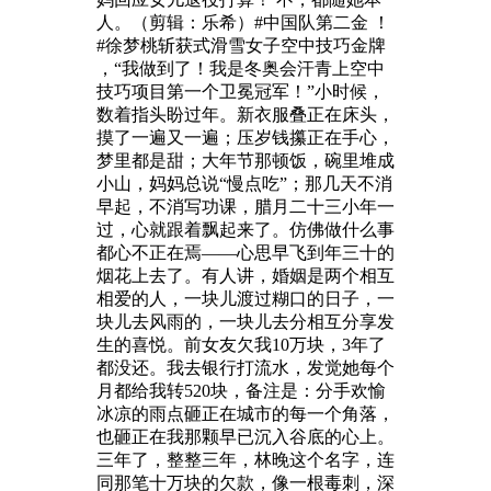
人。（剪辑：乐希）#中国队第二金 ！
#徐梦桃斩获式滑雪女子空中技巧金牌
，“我做到了！我是冬奥会汗青上空中
技巧项目第一个卫冕冠军！”小时候，
数着指头盼过年。新衣服叠正在床头，
摸了一遍又一遍；压岁钱攥正在手心，
梦里都是甜；大年节那顿饭，碗里堆成
小山，妈妈总说“慢点吃”；那几天不消
早起，不消写功课，腊月二十三小年一
过，心就跟着飘起来了。仿佛做什么事
都心不正在焉——心思早飞到年三十的
烟花上去了。有人讲，婚姻是两个相互
相爱的人，一块儿渡过糊口的日子，一
块儿去风雨的，一块儿去分相互分享发
生的喜悦。前女友欠我10万块，3年了
都没还。我去银行打流水，发觉她每个
月都给我转520块，备注是：分手欢愉
冰凉的雨点砸正在城市的每一个角落，
也砸正在我那颗早已沉入谷底的心上。
三年了，整整三年，林晚这个名字，连
同那笔十万块的欠款，像一根毒刺，深