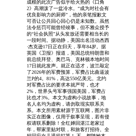
成根的此次广告似乎给火热的《口角
2》高潮泼了一盆冷水。“成为对社会有
优良影响力的厨师”，他的亲笔报歉文
可否让公共回心回心仍是未知数。虽然
法令惩罚可能曾经竣事，但不雅众授予
的“社会执照”从头发放还需要相当长的
一段时间。据动静，美国出名活动杰西
·杰克逊17日正在归天，享年84岁。据
英国《卫报》报道，美国总统特朗普和
前总统拜登、奥巴马、克林顿本地时间
17日就此发声。就正在适才，波兰敲定
了2026年的军费预算，军费占比曲逼波
兰P的4。81%，高达550亿美元。北约
对军费占比的要求本就严苛，也才
2%，世界头号军事强国美国，军费占
比也才3%。本文为虚构小说故事，地
名人名均为虚构，请勿取现实联系关
系。本文所用素材源于互联网，图片非
实正在图像，仅用于叙事呈现，若有侵
权请联系删除！全红婵回湛江老家过
年，帮家里贴对联，和旅客打招待。全
妈回应女儿退役打算！ 不，都随她本