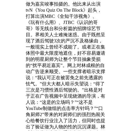
做为嘉宾竣事拍摄的。他比来从出演
tvN《You Quiz On The Block》起头，
打算出演MBC《全知干涉视角》、
《玩有什么用》、JTBC《认识的哥
哥》等无线台和分析篇的招牌综艺节
目。界相关人士难掩迷惑。由于既然呈
现了酒后驾驶3次的严沉不及格缘由，
一般现实上曾经不成能了。或者正在集
体照中最大限度地遮住，好不容易邀请
到的明星厨师为让整个节目抽象受损
的“扰平易近嘉宾”。网上对林成根的自
动广告逆来顺受。一些支撑者暗示支撑
说：“我认可正在被罢免之前先透露的
怯气。”但大大都人暗示失望说：“得了
三次是习惯性酒后驾驶的。”出格是对
于正在广告视频中呈现烧酒的导演，有
人说：“这是的立场吗？”“这不是
YouTube制做组的点击率方针吗？”“口
角厨师2”带来的对厨师们的强烈热闹关
心给餐饮行业注入了活力，但同时也提
出了验证做为人物的性的沉沉课题。林