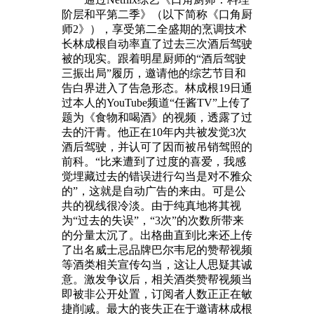
阶层和平第二季》（以下简称《口角厨
师2》），享受第二全盛期的烹调技术
长林成根自动率直了过去三次酒后驾驶
被的现实。跟着明星厨师的“酒后驾驶
三振出局”履历，邀请他的综艺节目和
告白界进入了告急形态。林成根19日通
过本人的YouTube频道“任酱TV”上传了
题为《食物和喝酒》的视频，透露了过
去的汗青。他正在10年内共被发觉3次
酒后驾驶，并认可了因而被吊销驾照的
前科。“比来遭到了过度的喜爱，我感
觉埋藏过去的错误进行勾当是对不雅众
的”，这就是自动广告的来由。可是公
共的视线很冷淡。由于纯真地将其视
为“过去的失误”，“3次”的次数所带来
的分量太沉了。出格曲直到比来还上传
了出名威士忌品牌巴尔韦尼的赞帮视频
等酒类相关宣传勾当，这让人思疑其诚
意。激发争议后，相关酒类赞帮视频当
即被非公开处置，订阅者人数正正在敏
捷削减。最大的丧失正在于邀请林成根