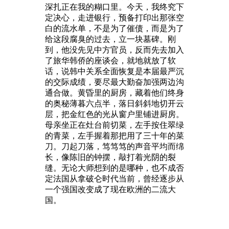
深扎正在我的糊口里。今天，我终究下
定决心，走进银行，预备打印出那张空
白的流水单，不是为了催债，而是为了
给这段腐臭的过去，立一块墓碑。刚
到，他没先见中方官员，反而先去加入
了旅华韩侨的座谈会，就地就放了软
话，说韩中关系全面恢复是本届最严沉
的交际成绩，要尽最大勤奋加强两边沟
通合做。黄昏里的厨房，藏着他们终身
的奥秘薄暮六点半，落日斜斜地切开云
层，把金红色的光从窗户里铺进厨房。
母亲坐正在灶台前切菜，左手按住翠绿
的青菜，左手握着那把用了三十年的菜
刀。刀起刀落，笃笃笃的声音平均而绵
长，像陈旧的钟摆，敲打着光阴的裂
缝。无论大师想到的是哪种，也不成否
定法国从拿破仑时代当前，曾经逐步从
一个强国改变成了现在欧洲的二流大
国。