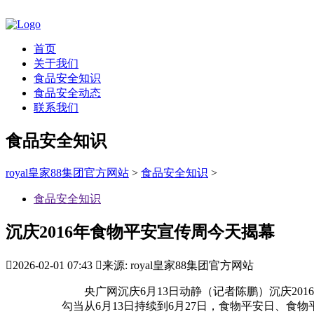
首页
关于我们
食品安全知识
食品安全动态
联系我们
食品安全知识
royal皇家88集团官方网站
>
食品安全知识
>
食品安全知识
沉庆2016年食物平安宣传周今天揭幕

2026-02-01 07:43

来源: royal皇家88集团官方网站
央广网沉庆6月13日动静（记者陈鹏）沉庆201
勾当从6月13日持续到6月27日，食物平安日、