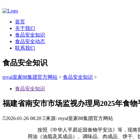
首页
关于我们
食品安全知识
食品安全动态
联系我们
食品安全知识
royal皇家88集团官方网站
>
食品安全知识
>
食品安全知识
福建省南安市市场监视办理局2025年食物

2026-01-26 08:20

来源: royal皇家88集团官方网站
按照《中华人平易近国食物平安法》等，现将我局
用油（油脂及其成品）、调味品、肉成品、饼干、饮