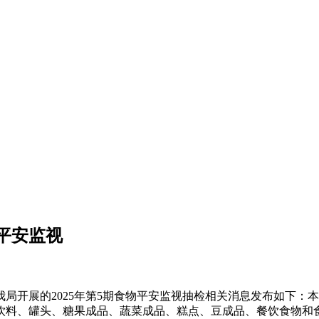
平安监视
开展的2025年第5期食物平安监视抽检相关消息发布如下：
料、罐头、糖果成品、蔬菜成品、糕点、豆成品、餐饮食物和食用农