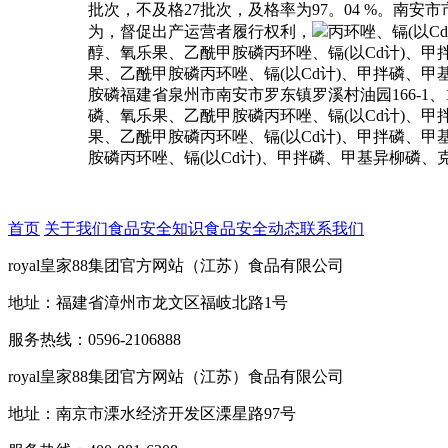
批次，不及格27批次，及格率为97。04 %。
为，督促出产运营者履行权利，
丙环唑、镉(以C
醇、氧乐果、乙酰甲胺磷丙环唑、镉(以Cd计)、
果、乙酰甲胺磷丙环唑、镉(以Cd计)、甲拌磷、
胺磷福建省泉州市南安市罗东镇罗溪村油园166-1、166-
磷、氧乐果、乙酰甲胺磷丙环唑、镉(以Cd计)、
果、乙酰甲胺磷丙环唑、镉(以Cd计)、甲拌磷、
胺磷丙环唑、镉(以Cd计)、甲拌磷、甲基异柳磷
首页
关于我们
食品安全知识
食品安全动态
联系我们
royal皇家88集团官方网站（江苏）食品有限公司
地址：福建省漳州市龙文区福岐北路1号
服务热线：0596-2106888
royal皇家88集团官方网站（江苏）食品有限公司
地址：南京市溧水经济开发区溧星路97号