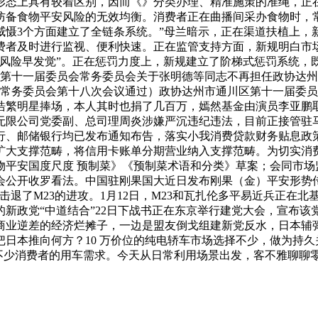
形态上具有较着区别，因而《》分类办理、精准施策的准绳，正
防备食物平安风险的无效均衡。消费者正在曲播间采办食物时，
威慑3个方面建立了全链条系统。”母兰暗示，正在渠道扶植上，
费者及时进行监视、便利快速。正在监管支持方面，新规明白市
、风险早发觉”。正在惩罚力度上，新规建立了阶梯式惩罚系统，
川区第十一届委员会常务委员会关于张明德等同志不再担任政协达
员会常务委员会第十八次会议通过）政协达州市通川区第十一届委员会
繁明星捧场，本人其时也捐了几百万，嫣然基金由演员李亚鹏取
无限公司党委副、总司理周炎涉嫌严沉违纪违法，目前正接管驻
行、邮储银行均已发布通知布告，落实小我消费贷款财务贴息政
。二是扩大支撑范畴，将信用卡账单分期营业纳入支撑范畴。为切实
物平安国度尺度 预制菜》《预制菜术语和分类》草案；会同市场
会公开收罗看法。中国驻刚果国大近日发布刚果（金）平安形势传
）击退了M23的进攻。1月12日，M23和瓦扎伦多平易近兵正在北
新政党“中道结合”22日下战书正在东京举行建党大会，宣布
商业逆差的经济烂摊子，一边是盟友倒戈组建新党反水，日本辅
日本推向何方？10 万价位的纯电轿车市场选择不少，做为持
不少消费者的用车需求。今天从日常利用场景出发，客不雅聊聊零跑