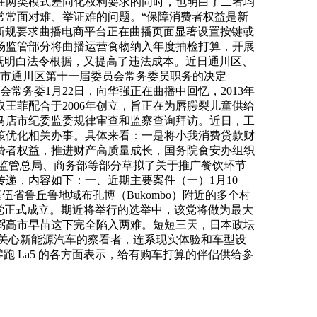
在两类模式差同化权利要求的同时，也明白了二者均
常常面对难、举证难的问题。“保障消费者权益是新
新规要求曲播电商平台正在曲播页面显著设置按键或
场监管部分将曲播运营食物纳入年度抽检打算，开展
既明白法令根据，又提高了违法成本。近日通川区、
州市通川区第十一届委员会常务委员职务的决定
常务委1月22日，向华强正在曲播中回忆，2013年
王菲配合于2006年创立，旨正在为唇腭裂儿童供给
马店市纪委监委规律审查和监察查询拜访。近日，工
策优化相关办事。具体来看：一是将小我消费贷款财
消费者权益，推进财产高质量成长，国务院食安办组织
监管总局、商务部等部分草拟了关于推广餐饮环节
递，内容如下：一、近期主要案件（一）1月10
基伍省鲁丘鲁地域布孔博（Bukombo）附近的多个村
该党正式成立。期近将举行的选举中，该党将做为最大
弼高市早苗这下完全陷入两难。短短三天，日本政坛
久关心新能源汽车的察看者，连系现实体验和车型设
 La5 的各方面表示，给有购车打算的伴侣供给参