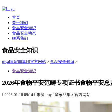
首页
关于我们
食品安全知识
食品安全动态
联系我们
食品安全知识
royal皇家88集团官方网站
>
食品安全知识
>
食品安全知识
2026年食物平安范畴专项证书食物平安总

2026-01-18 09:14

来源: royal皇家88集团官方网站