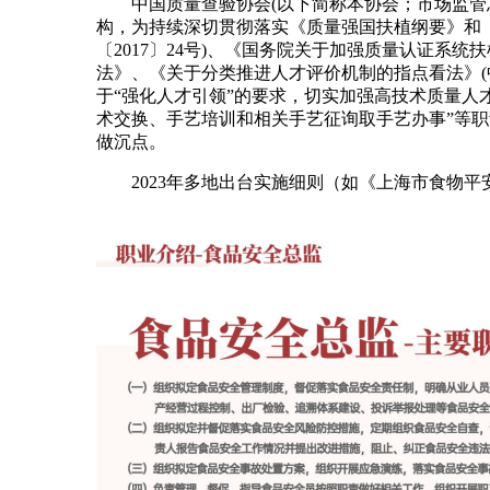
中国质量查验协会(以下简称本协会；市场监管总局
构，为持续深切贯彻落实《质量强国扶植纲要》和
〔2017〕24号)、《国务院关于加强质量认证系
法》、《关于分类推进人才评价机制的指点看法》(中办
于“强化人才引领”的要求，切实加强高技术质量人
术交换、手艺培训和相关手艺征询取手艺办事”等
做沉点。
2023年多地出台实施细则（如《上海市食物平