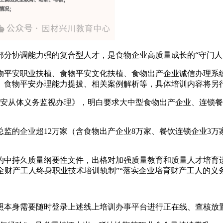
协调能力强的复合型人才，是食物企业高质量成长的“守门人
平安职业扶植、食物平安文化扶植、食物出产企业诚信办理系统
、食物平安办理能力提拔、相关案例解析等，具体培训内容将另
平安从体义务监视办理》，明白要求大中型食物出产企业、连锁
监的企业超12万家（含食物出产企业8万家、餐饮连锁企业3万
中持久质量纲要性文件，出格对加强质量教育和质量人才培育进
对“健全财产工人终身职业技术培训轨制”“落实企业培育财产工人的
本身需要随时登录上述线上培训办事平台进行正在线、查核放