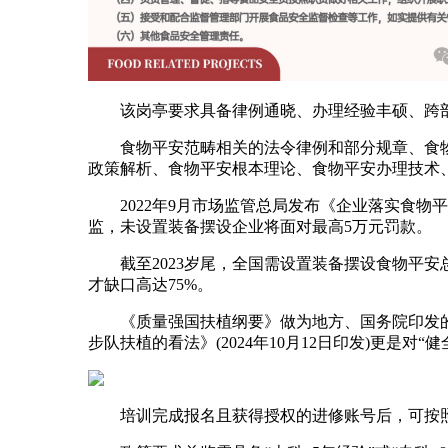
该岗亭要求具备律例通晓、办理经验丰硕、跨部分
食物平安范畴相关的法令律例和部分规章、食物
政策解析、食物平安根本理论、食物平安办理技术
2022年9月市场监管总局发布《企业落实食物
监，未设置装备摆设企业将面对最高5万元罚款。
截至2023岁尾，全国需设置装备摆设食物平安总
才缺口高达75%。
《质量强国扶植纲要》做为地方、国务院印发的
步队扶植的看法》(2024年10月12日印发)更是
培训完成报名且获得授权的进修账号后，可按照