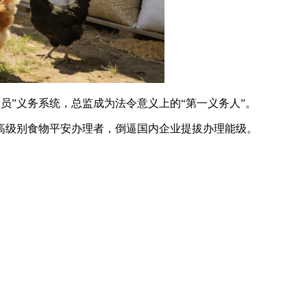
”义务系统，总监成为法令意义上的“第一义务人”。
高级别食物平安办理者，倒逼国内企业提拔办理能级。