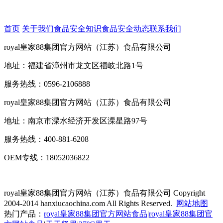
首页
关于我们
食品安全知识
食品安全动态
联系我们
royal皇家88集团官方网站（江苏）食品有限公司
地址：福建省漳州市龙文区福岐北路1号
服务热线：0596-2106888
royal皇家88集团官方网站（江苏）食品有限公司
地址：南京市溧水经济开发区溧星路97号
服务热线：400-881-6208
OEM专线：18052036822
royal皇家88集团官方网站（江苏）食品有限公司
Copyright
2004-2014 hanxiucaochina.com All Rights Reserved.
网站地图
热门产品：
royal皇家88集团官方网站食品
|
royal皇家88集团官