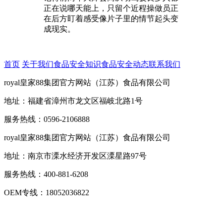
正在说哪天能上，只留个近程操做员正
在后方盯着感受像片子里的情节起头变
成现实。
首页
关于我们
食品安全知识
食品安全动态
联系我们
royal皇家88集团官方网站（江苏）食品有限公司
地址：福建省漳州市龙文区福岐北路1号
服务热线：0596-2106888
royal皇家88集团官方网站（江苏）食品有限公司
地址：南京市溧水经济开发区溧星路97号
服务热线：400-881-6208
OEM专线：18052036822