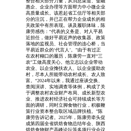
整合相关部分力量，从消息渠道、金融
惠企、企业办理等方面帮力中小微企业
高质量成长。该惹起省工信厅等相关部
分的注沉，并已正在帮力企业成长的相
关政策中有所表现。谈及履职体味，陈
康劳感伤：“代表的义务是、对人平易
近担任，做好平易近声的收集器、政策
落地的监视员、社会管理的连心桥，当
平易近群众的‘代言人’。”由于有过正
在农村糊口的履历，陈康劳一直对“三
农”工做高度关心。他立志以企业带动
农业、以企业搀扶农人、以企业援助农
村，尽本人所能带动农村成长、农人致
富。“2024年以来，我通过座谈交换、
查阅演讲、实地调查等体例，构成了关
于调整农村农业财产布局、成长新型农
业、推进农村经济社会可持续成长等方
面的调研，同时立脚食物行业，积极鞭
策行业资本整合取区域品牌扶植。”陈
康劳告诉记者。2025年，陈康劳牵头促
成第四届全省烘焙食物总结年会、陕西
烘焙食物财产高峰论坛等多项行业会议