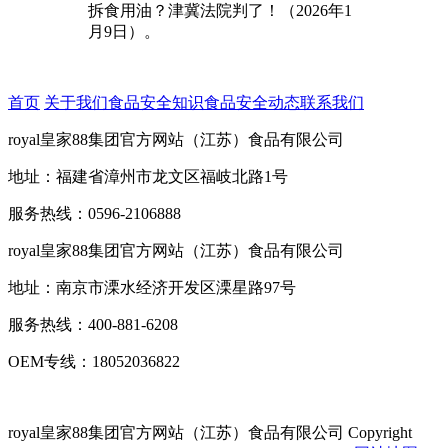
拆食用油？津冀法院判了！（2026年1
月9日）。
首页
关于我们
食品安全知识
食品安全动态
联系我们
royal皇家88集团官方网站（江苏）食品有限公司
地址：福建省漳州市龙文区福岐北路1号
服务热线：0596-2106888
royal皇家88集团官方网站（江苏）食品有限公司
地址：南京市溧水经济开发区溧星路97号
服务热线：400-881-6208
OEM专线：18052036822
royal皇家88集团官方网站（江苏）食品有限公司
Copyright