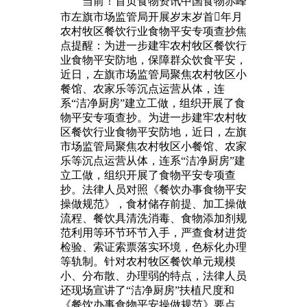
当前！首页食物资讯中国食物赤峰
市左旗市场监管局开展岁末岁首年月
农村牧区餐饮行业食物平安专项查抄焦
点提醒：为进一步建牢农村牧区餐饮行
业食物平安防地，保障群众饮食平安，
近日，左旗市场监管局聚焦农村牧区小
餐馆、农家乐等沉点运营从体，连
系“洁净厨房”建立工做，组织开展了食
物平安专项查抄。为进一步建牢农村牧
区餐饮行业食物平安防地，近日，左旗
市场监管局聚焦农村牧区小餐馆、农家
乐等沉点运营从体，连系“洁净厨房”建
立工做，组织开展了食物平安专项查
抄。法律人员对照《餐饮办事食物平安
操做规范》，食材储存前提、加工操做
流程、餐饮具清洗消毒、食物添加剂规
范利用等环节环节入手，严查食材进货
检验、索证索票落实环境，色标化办理
等轨制。针对农村牧区餐饮单元规模
小、分布散、办理弱的特点，法律人员
还现场宣讲了“洁净厨房”扶植尺度和
《餐饮办事食物平安操做规范》要点，