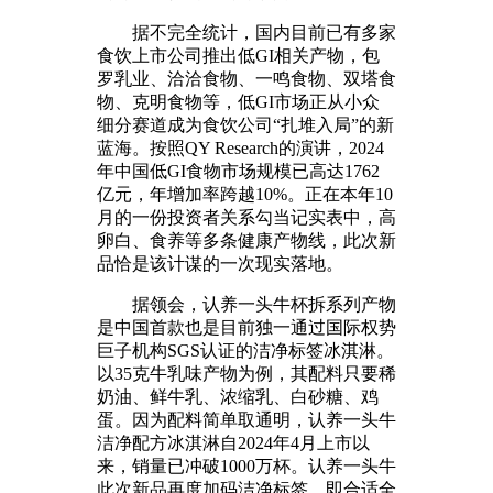
据不完全统计，国内目前已有多家
食饮上市公司推出低GI相关产物，包
罗乳业、洽洽食物、一鸣食物、双塔食
物、克明食物等，低GI市场正从小众
细分赛道成为食饮公司“扎堆入局”的新
蓝海。按照QY Research的演讲，2024
年中国低GI食物市场规模已高达1762
亿元，年增加率跨越10%。正在本年10
月的一份投资者关系勾当记实表中，高
卵白、食养等多条健康产物线，此次新
品恰是该计谋的一次现实落地。
据领会，认养一头牛杯拆系列产物
是中国首款也是目前独一通过国际权势
巨子机构SGS认证的洁净标签冰淇淋。
以35克牛乳味产物为例，其配料只要稀
奶油、鲜牛乳、浓缩乳、白砂糖、鸡
蛋。因为配料简单取通明，认养一头牛
洁净配方冰淇淋自2024年4月上市以
来，销量已冲破1000万杯。认养一头牛
此次新品再度加码洁净标签，即合适全