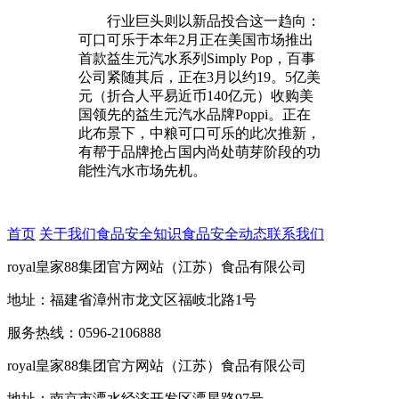
行业巨头则以新品投合这一趋向：
可口可乐于本年2月正在美国市场推出
首款益生元汽水系列Simply Pop，百事
公司紧随其后，正在3月以约19。5亿美
元（折合人平易近币140亿元）收购美
国领先的益生元汽水品牌Poppi。正在
此布景下，中粮可口可乐的此次推新，
有帮于品牌抢占国内尚处萌芽阶段的功
能性汽水市场先机。
首页
关于我们
食品安全知识
食品安全动态
联系我们
royal皇家88集团官方网站（江苏）食品有限公司
地址：福建省漳州市龙文区福岐北路1号
服务热线：0596-2106888
royal皇家88集团官方网站（江苏）食品有限公司
地址：南京市溧水经济开发区溧星路97号