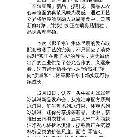
「辛辣豆腐」新品。据引见，新品以农
心辛拉面的典范风味为灵感，通过工艺
立异将醇厚汤底融入豆腐零食中，口感
新鲜Q弹，并添加实正在喷鼻菇颗粒，
品味条理丰硕。
本次《椰子水》集体尺度的发布取
配套检测手艺的完美，不只回应了消费
端对“实正在椰子水”的等候，更为诚信
出产的企业供给了公允合作的。久远来
看，这有帮于指导行业从“价钱和”转
向“质量和”，鞭策椰子水市场实现可持
续成长。
12月12日，认养一头牛举办2026年
冰淇淋新品发布会，从推洁净配方系列
冰淇淋、鲜牛乳系列冰淇淋、冰爽系列
冰淇淋、迷你分享拆等新品。此中，新
推出云南羽衣甘蓝、五常大米牛乳两款
洁净配方杯拆冰淇淋，据称旨正在沉塑
杯拆品类的价值尺度。面临“零售3。