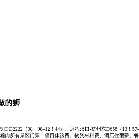
做的狮
22（08！08–12！44）、返程汉口-杭州东D658（13！5
、行程内所有景区门票、项目体验费、物资材料费、酒店住宿费、