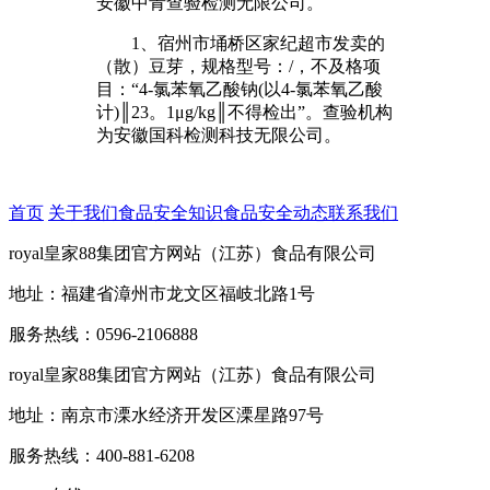
安徽中青查验检测无限公司。
1、宿州市埇桥区家纪超市发卖的
（散）豆芽，规格型号：/，不及格项
目：“4-氯苯氧乙酸钠(以4-氯苯氧乙酸
计)║23。1μg/kg║不得检出”。查验机构
为安徽国科检测科技无限公司。
首页
关于我们
食品安全知识
食品安全动态
联系我们
royal皇家88集团官方网站（江苏）食品有限公司
地址：福建省漳州市龙文区福岐北路1号
服务热线：0596-2106888
royal皇家88集团官方网站（江苏）食品有限公司
地址：南京市溧水经济开发区溧星路97号
服务热线：400-881-6208