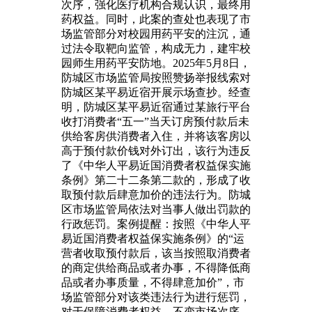
次序，强化医疗机构合规认识，最终用
药权益。同时，此案的查处也表现了市
场监管部分对校园用药平安的注沉，通
过法令取靶向监管，构成无力，建牢校
园师生用药平安防地。2025年5月8日，
防城区市场监管局按照赞扬举报线索对
防城区某平易近宿开展示场查抄。经查
明，防城区某平易近宿通过某旅行平台
收打消费者“五一”当天订房预付款后未
供给客房供消费者入住，并将该客房以
高于预付款价钱对外订出，该行为违反
了《中华人平易近国消费者权益保实施
条例》第二十二条第二款的，形成了收
取预付款后肆意加价的违法行为。防城
区市场监管局依法对当事人做出罚款的
行政惩罚。案例提醒：按照《中华人平
易近国消费者权益保实施条例》的“运
营者收取预付款后，该当按照取消费者
的商定供给商品或者办事，不得降低商
品或者办事质量，不得肆意加价”，市
场监管部分对该类违法行为进行惩罚，
对于保障消费者权益，不变市场次序，