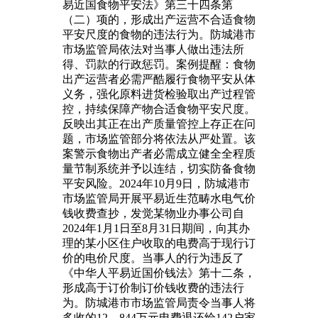
易近国食物平安法》第三十四条第
（二）项的，形成出产运营不合适食物
平安尺度的食物的违法行为。防城港市
市场监管局依法对当事人做出违法所
得、罚款的行政惩罚。案例提醒：食物
出产运营者必需严酷履行食物平安从体
义务，强化原料进货检验取出产过程管
控，持续保障产物合适食物平安尺度。
反映出其正在出产质量管控上存正在问
题，市场监管部分将依法从严处置。该
案警示食物出产者必需成立健全全程质
量节制系统并予以连结，切实防备食物
平安风险。2024年10月9日，防城港市
市场监管局开展平易近生范畴水电气价
钱收费查抄，发觉某物业办事公司自
2024年1月1日至8月31日期间，向其办
理的某小区住户收取的电费高于现行订
价的电价尺度。当事人的行为违反了
《中华人平易近国价钱法》第十二条，
形成高于订价制订价钱收费的违法行
为。防城港市市场监管局责令当事人将
多收的12。844万元电费退还给142户家