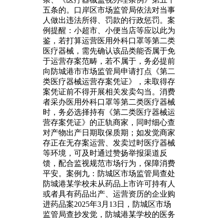
五条的。口岸区市场监管局依法对当事
人做出违法所得、罚款的行政惩罚。案
例提醒：小超市、小便当店等应以此为
鉴，若打算运营医用外科口罩等第二类
医疗器械，需先确认该品类能否属于免
于运营存案范畴，若不属于，务必提前
向防城港市市场监管局申请打点《第二
类医疗器械运营存案凭证》，未取得存
案凭证前不得开展相关发卖勾当。消费
者采办医用外科口罩等第二类医疗器械
时，务必选择持有《第二类医疗器械运
营存案凭证》的正轨商家，同时细心查
对产物出产日期取保质期；如发觉商家
存正在无存案运营、发卖过时医疗器械
等环境，可及时通过赞扬举报渠道反
馈，配合监视规范市场行为，保障消费
平安。案例九：防城区市场监管局查处
防城港某学校未从药品上市许可持有人
或者具有药品出产、运营资历的企业购
进药品案2025年3月13日，防城区市场
监管局查抄发觉，防城港某学校的医务