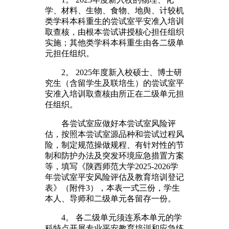
学、材料、生物、食物、地舆、计较机
类学科本科重生的尝试室平安准入培训
取查核，由根本尝试讲授核心担任组织
实施；其他类学科本科重生由各二级单
元担任组织。
2。 2025年度新入校硕士、博士研
究生（含留学生及联培生）的尝试室平
安准入培训取查核由所正在二级单元担
任组织。
各尝试室应做好本尝试室风险评
估，按照本尝试室源品种和尝试过程风
险，制定规范操做规程、有针对性的节
制和防护办法及突发环境应急措置方案
等，填写《陕西师范大学2025-2026学
年尝试室平安风险评估及教育培训登记
表》（附件3），本表一式三份，学生
本人、导师和二级单元各留存一份。
4。 各二级单元须连系本单元的学
科特点开展专业平安教育培训和应急练