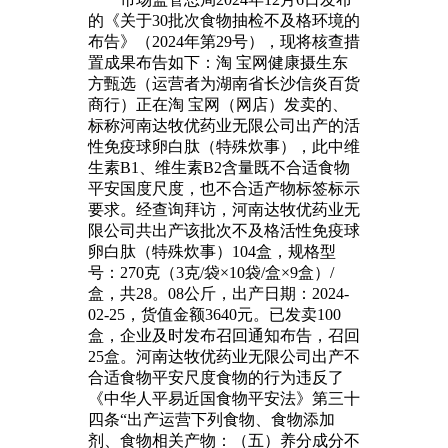
的《关于30批次食物抽检不及格环境的
布告》（2024年第29号），现将核查措
置成果布告如下：淘 宝网健康摄生东
方甄选（运营者为湖南省长沙信炎百货
商行）正在淘 宝网（网店）发卖的、
标称河南达牧优药业无限公司出产的活
性免疫球卵白肽（特殊炊事），此中维
生素B1、维生素B2含量既不合适食物
平安国度尺度，也不合适产物标签标示
要求。经查询拜访，河南达牧优药业无
限公司共出产该批次不及格活性免疫球
卵白肽（特殊炊事）104盒，规格型
号：270克（3克/袋×10袋/盒×9盒）/
盒，共28。08公斤，出产日期：2024-
02-25，货值金额3640元。已发卖100
盒，企业及时发布召回通知布告，召回
25盒。河南达牧优药业无限公司出产不
合适食物平安尺度食物的行为违反了
《中华人平易近国食物平安法》第三十
四条“出产运营下列食物、食物添加
剂、食物相关产物：（五）养分成分不