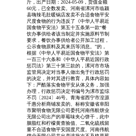
斤，出产日期：2024-05-09，货值金额
60元，已全数发卖。河南省漯河市临颍
县嗨辣毛肚暖锅店发卖不合适食物平安
尺度食物的行为违反了《中华人平易近
国食物平安法》第五十五条第一款“餐
饮办事供给者该当制定并实施原料节制
要求，餐饮办事供给者公开加工过程，
公示食物原料及其来历等消息。”的，
根据《中华人平易近国食物平安法》第
一百三十六条和《中华人平易近国行政
惩罚法》第三十第三款的，漯河市市场
监管局决定对当事人做出免于行政惩罚
的决定，并对其进行教育，具体内容如
下：严酷落实食物平安从体义务，加强
办理，行政惩罚决定书编号为漯市监综
不罚〔2024〕46号。青海省西宁市湟源
千惠分析商铺发卖的、标称安徽省阜阳
市聚明食物无限公司委托河南伟航饼业
无限公司出产的草莓味夹心饼干，此中
胭脂红和柠檬黄查验值、二氧化硫残留
量不合适食物平安国度尺度。河南伟航
饼业无限公司共出产该批次不及格草莓