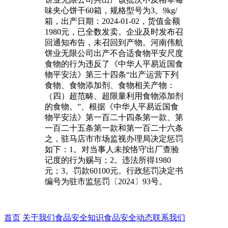
味夹心饼干60箱，规格型号为3。9kg/
箱，出产日期：2024-01-02，货值金额
1980元，已全数发卖。企业及时发布召
回通知布告，未召回到产物。河南伟航
饼业无限公司出产不合适食物平安尺度
食物的行为违反了《中华人平易近国食
物平安法》第三十四条“出产运营下列
食物、食物添加剂、食物相关产物：
（四）超范畴、超限量利用食物添加剂
的食物。”、根据《中华人平易近国食
物平安法》第一百二十四条第一款、第
一百二十五条第一款和第一百二十六条
之，驻马店市市场监视办理局决定惩罚
如下：1。对当事人未按恪守出厂查验
记度的行为赐与；2。违法所得1980
元；3。罚款60100元。行政惩罚决定书
编号为驻市监惩罚〔2024〕93号。
首页
关于我们
食品安全知识
食品安全动态
联系我们