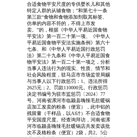
合适食物平安尺度的专供婴长儿和其他
特定人群的从辅食物；”和第七十一条
第三款“食物和食物添加剂取其标签、
仿单的内容不符的，不得上市发
卖。”的，根据《中华人平易近国食物
平安法》第一百二十第一项、《中华人
平易近国食物平安法实施条例》第六十
七条、和《中华人平易近国行政惩罚
法》第二十九条和《中华人平易近国食
物平安法》第一百二十第一项之，分析
当事人违法行为的现实、性质、情节和
社会风险程度，驻马店市市场监管局赐
与当事人以下行政惩罚：1。违法所得
2625元；2。罚款110000元。行政惩罚
决定书编号为驻市监惩罚〔2024〕77
号。河南省漯河市临颍县嗨辣毛肚暖锅
店加工发卖的粉条（便宜），此中铝的
残留量（干样品，以Al计）不合适食物
平安国度尺度。经查询拜访，河南省漯
河市临颍县嗨辣毛肚暖锅店共发卖该批
次不及格粉条（便宜）2袋，共2。5公