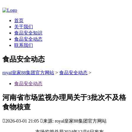
首页
关于我们
食品安全知识
食品安全动态
联系我们
食品安全动态
royal皇家88集团官方网站
>
食品安全动态
>
食品安全动态
河南省市场监视办理局关于3批次不及格
食物核查

2026-03-01 21:05

来源: royal皇家88集团官方网站
市场监管总局2024年12月6日发布