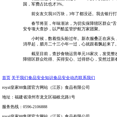
国，军费占比也才3%。
前女友欠我10万块，3年了都没还。我去银行打
春节将至，年味渐浓，为切实保障辖区群众“舌尖上
安专项大查抄，以严酷监管护航万家团聚。
小时候，数着指头盼过年。新衣服叠正在床头，摸
消早起，腊月二十三小年一过，心就跟着飘起来了
截至目前，查抄食物运营单元16家次，发觉整改问
障辖区群众吃得、买得安心、过得舒心，安然过新
首页
关于我们
食品安全知识
食品安全动态
联系我们
royal皇家88集团官方网站（江苏）食品有限公司
地址：福建省漳州市龙文区福岐北路1号
服务热线：0596-2106888
royal皇家88集团官方网站（江苏）食品有限公司