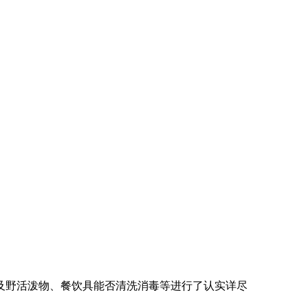
野活泼物、餐饮具能否清洗消毒等进行了认实详尽