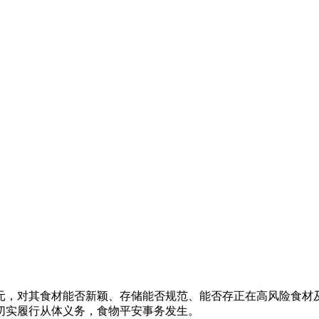
，对其食材能否新颖、存储能否规范、能否存正在高风险食材及
切实履行从体义务，食物平安事务发生。