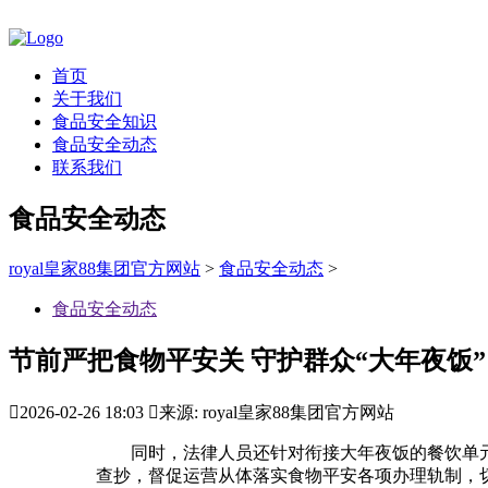
首页
关于我们
食品安全知识
食品安全动态
联系我们
食品安全动态
royal皇家88集团官方网站
>
食品安全动态
>
食品安全动态
节前严把食物平安关 守护群众“大年夜饭”

2026-02-26 18:03

来源: royal皇家88集团官方网站
同时，法律人员还针对衔接大年夜饭的餐饮单元
查抄，督促运营从体落实食物平安各项办理轨制，