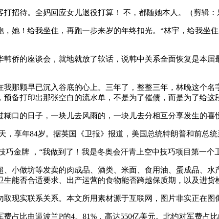
打招待。全妈回应女儿退役打算！ 不，都随她本人。（剪辑：
她！给我坐住，再跑一步来岁的年终扣光。“林宇，给我坐住
韩侨的座谈会，就地就放了软话，说韩中关系全面恢复是本届最
我那颗早已沉入谷底的心上。三年了，整整三年，林晚这个名字
，预备打印出那张空白的流水单，不是为了催债，而是为了给这
糊口的日子，一块儿去风雨的，一块儿去分相互分享发生的喜
，享年84岁。据英国《卫报》报道，美国总统特朗普和前总统
巧金牌 ，“我做到了！我是冬奥会汗青上空中技巧项目第一个
、小做坊等发卖的肉成品、酒类、米面、食用油、蛋成品、水产
卫生能否合适要求、出产运营的食物能否跨越保质期，以及进货
取现实联系关系。本文所用素材源于互联网，图片非实正在图像
费占比曲逼波兰P的4。81%，高达550亿美元。北约对军费占