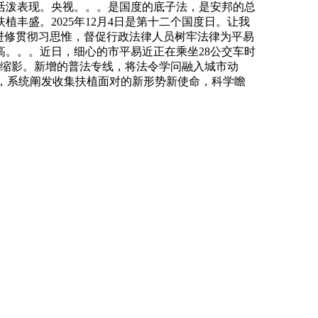
活泼表现。央视。。。是国度的底子法，是安邦的总
丰盛。2025年12月4日是第十二个国度日。让我
进修贯彻习思惟，督促行政法律人员树牢法律为平易
。。。近日，细心的市平易近正在乘坐28公交车时
活泼缩影。新增的普法专线，将法令学问融入城市动
》)，系统阐发收集扶植面对的新形势新使命，科学瞻