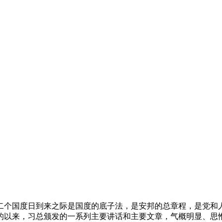
国度日到来之际是国度的底子法，是安邦的总章程，是党和人志
：党的以来，习总颁发的一系列主要讲话和主要文章，气概明显、