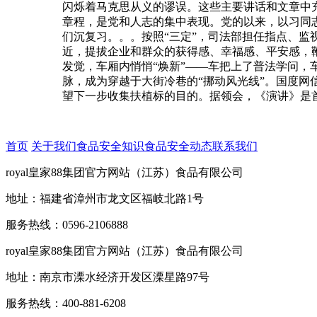
闪烁着马克思从义的谬误。这些主要讲话和文章中
章程，是党和人志的集中表现。党的以来，以习同志
们沉复习。。。按照“三定”，司法部担任指点、
近，提拔企业和群众的获得感、幸福感、平安感，
发觉，车厢内悄悄“焕新”——车把上了普法学问，
脉，成为穿越于大街冷巷的“挪动风光线”。国度网信
望下一步收集扶植标的目的。据领会，《演讲》是
首页
关于我们
食品安全知识
食品安全动态
联系我们
royal皇家88集团官方网站（江苏）食品有限公司
地址：福建省漳州市龙文区福岐北路1号
服务热线：0596-2106888
royal皇家88集团官方网站（江苏）食品有限公司
地址：南京市溧水经济开发区溧星路97号
服务热线：400-881-6208