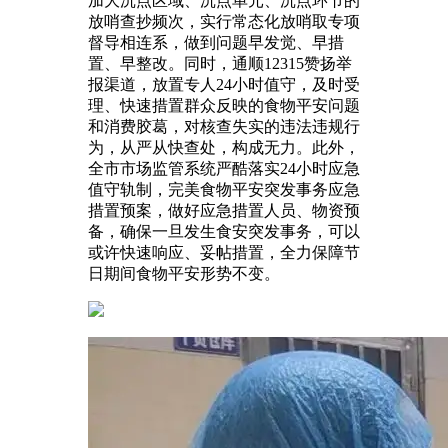
加大沉点区域、沉点单元、沉点环节的
放哨查抄频次，实行常态化放哨取专项
督导相连系，做到问题早发觉、早措
置、早整改。同时，通顺12315赞扬举
报渠道，放置专人24小时值守，及时受
理、快速措置群众反映的食物平安问题
和消费胶葛，对核查失实的违法违规行
为，从严从快查处，构成无力。此外，
全市市场监管系统严酷落实24小时应急
值守轨制，完美食物平安突发事务应急
措置预案，做好应急措置人员、物资预
备，确保一旦发生食安突发事务，可以
或许快速响应、妥帖措置，全力保障节
日期间食物平安形势不变。