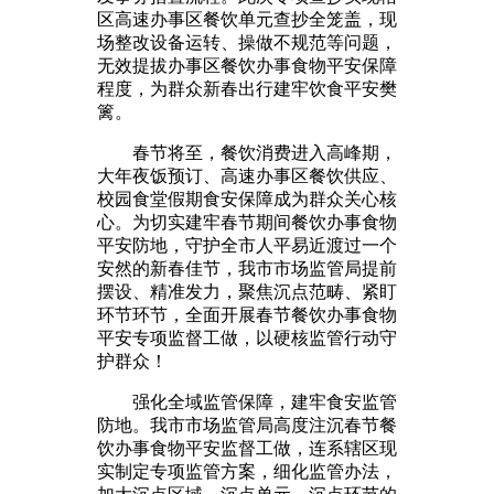
区高速办事区餐饮单元查抄全笼盖，现
场整改设备运转、操做不规范等问题，
无效提拔办事区餐饮办事食物平安保障
程度，为群众新春出行建牢饮食平安樊
篱。
春节将至，餐饮消费进入高峰期，
大年夜饭预订、高速办事区餐饮供应、
校园食堂假期食安保障成为群众关心核
心。为切实建牢春节期间餐饮办事食物
平安防地，守护全市人平易近渡过一个
安然的新春佳节，我市市场监管局提前
摆设、精准发力，聚焦沉点范畴、紧盯
环节环节，全面开展春节餐饮办事食物
平安专项监督工做，以硬核监管行动守
护群众！
强化全域监管保障，建牢食安监管
防地。我市市场监管局高度注沉春节餐
饮办事食物平安监督工做，连系辖区现
实制定专项监管方案，细化监管办法，