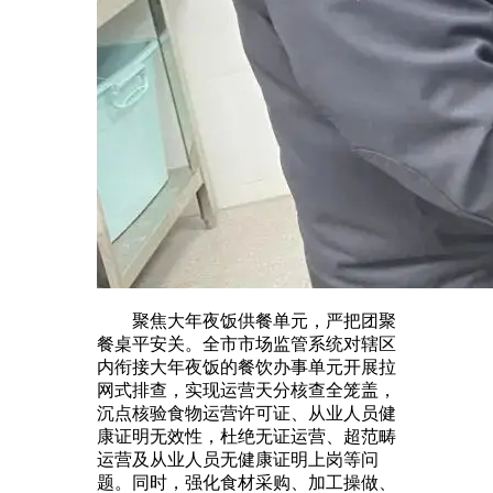
聚焦大年夜饭供餐单元，严把团聚
餐桌平安关。全市市场监管系统对辖区
内衔接大年夜饭的餐饮办事单元开展拉
网式排查，实现运营天分核查全笼盖，
沉点核验食物运营许可证、从业人员健
康证明无效性，杜绝无证运营、超范畴
运营及从业人员无健康证明上岗等问
题。同时，强化食材采购、加工操做、