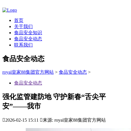
首页
关于我们
食品安全知识
食品安全动态
联系我们
食品安全动态
royal皇家88集团官方网站
>
食品安全动态
>
食品安全动态
强化监管建防地 守护新春“舌尖平
安”——我市

2026-02-15 15:11

来源: royal皇家88集团官方网站