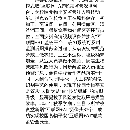
模式取“互联网+AI”聪慧监管深度融
合，为校园食物平安监管注入科技动
能。指点各学校食堂正在原料储存、初
加工、烹调间、专间、公用操做区、清
洗消毒间、餐厨烧毁物处置区等环节点
位，全面安拆高清视频设备并接入“互
联网+AI”监管平台。该AI系统可及时
监测后厨操做全过程，从动识别未规范
穿戴工做衣帽、卫生不达标、垃圾桶未
加盖、从业人员操做不规范、病媒生物
繁殖等风险行为，同步向监管人员推送
预警消息，倒逼学校食堂严酷落实“十
同一六到位”办理要求。人工智能图像
识别手艺的使用，实现了校园食物平安
监管从“人防为从”向“技防赋能”的转型
升级，显著提拔了风险发觉取应急措置
效率。2025年秋季学期，全县13所学校
食堂新增“互联网+AI”摄像头87个，成
功实现校园食物平安“互联网+AI”聪慧
监管全笼盖。