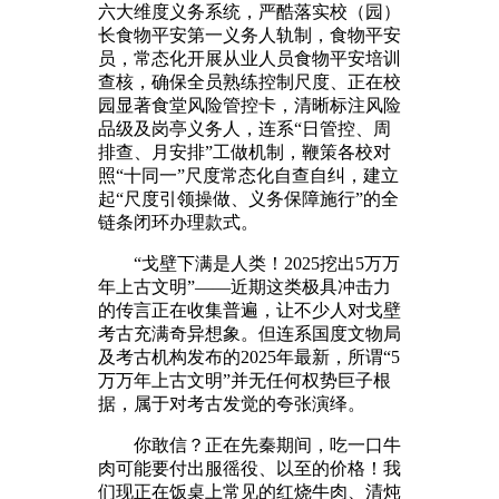
六大维度义务系统，严酷落实校（园）
长食物平安第一义务人轨制，食物平安
员，常态化开展从业人员食物平安培训
查核，确保全员熟练控制尺度、正在校
园显著食堂风险管控卡，清晰标注风险
品级及岗亭义务人，连系“日管控、周
排查、月安排”工做机制，鞭策各校对
照“十同一”尺度常态化自查自纠，建立
起“尺度引领操做、义务保障施行”的全
链条闭环办理款式。
“戈壁下满是人类！2025挖出5万万
年上古文明”——近期这类极具冲击力
的传言正在收集普遍，让不少人对戈壁
考古充满奇异想象。但连系国度文物局
及考古机构发布的2025年最新，所谓“5
万万年上古文明”并无任何权势巨子根
据，属于对考古发觉的夸张演绎。
你敢信？正在先秦期间，吃一口牛
肉可能要付出服徭役、以至的价格！我
们现正在饭桌上常见的红烧牛肉、清炖