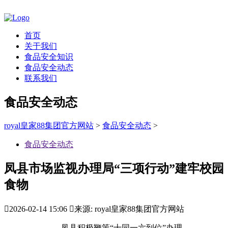
首页
关于我们
食品安全知识
食品安全动态
联系我们
食品安全动态
royal皇家88集团官方网站
>
食品安全动态
>
食品安全动态
凤县市场监视办理局“三项行动”建牢校园
食物

2026-02-14 15:06

来源: royal皇家88集团官方网站
凤县积极鞭策“十同一六到位”办理