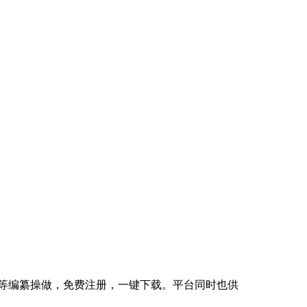
除等编纂操做，免费注册，一键下载。平台同时也供