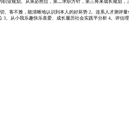
职业规划。从第必然位，第二求职方针，第三将来成长规划，
切、客不雅，能清晰地认识到本人的好坏势 2。连系人才测评量
 3。从小我乐趣快乐喜爱、成长履历社会实践平分析 4。评估