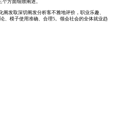
三个方面细致阐述。
化阐发取深切阐发分析客不雅地评价，职业乐趣、
理论、模子使用准确、合理5。领会社会的全体就业趋