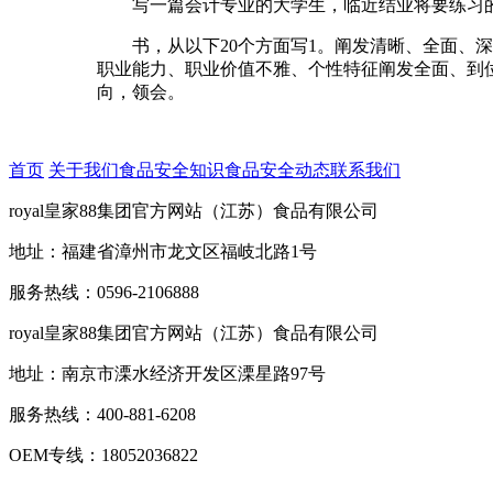
写一篇会计专业的大学生，临近结业将要练习的
书，从以下20个方面写1。阐发清晰、全面、深
职业能力、职业价值不雅、个性特征阐发全面、到位
向，领会。
首页
关于我们
食品安全知识
食品安全动态
联系我们
royal皇家88集团官方网站（江苏）食品有限公司
地址：福建省漳州市龙文区福岐北路1号
服务热线：0596-2106888
royal皇家88集团官方网站（江苏）食品有限公司
地址：南京市溧水经济开发区溧星路97号
服务热线：400-881-6208
OEM专线：18052036822