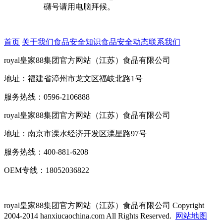
礴号请用电脑拜候。
首页
关于我们
食品安全知识
食品安全动态
联系我们
royal皇家88集团官方网站（江苏）食品有限公司
地址：福建省漳州市龙文区福岐北路1号
服务热线：0596-2106888
royal皇家88集团官方网站（江苏）食品有限公司
地址：南京市溧水经济开发区溧星路97号
服务热线：400-881-6208
OEM专线：18052036822
royal皇家88集团官方网站（江苏）食品有限公司
Copyright
2004-2014 hanxiucaochina.com All Rights Reserved.
网站地图