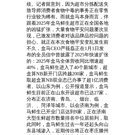
歧。记者留意到，因为超市分拣配送失
致导师消费者食物中毒的事务正在零售
行业较为稀有。而就盒马本身而言，伴
跟着2025年盒马鲜生超市正在全国各地
的凶猛扩张，大量食物平安问题屡次呈
现，已激发消费者对该品牌品控问题的
担心。就正在本次食物平安变乱发生前
不久，盒马CEO严筱磊正在1月1日发
布的全员信中曾披露了2025年快速扩张
的：2025年盒马全体营收同比增速超
40%，盒马鲜生进入了40个新城市，超
盒算NB新开门店跨越200家，盒马鲜生
取超盒算NB双业态已办事了超1亿消费
者。以山东为例，公开报道显示，盒马
鲜生目前正在山东开设超市已达27家，
分布正在济南、青岛、、烟台、临
沂、、菏泽等城市。以会济南为例，盒
马鲜生已开业门店达到9家，正在济南
大型生鲜超市数量排名中位居前列，取
此同时，盒马鲜生过去一年还起头向山
东县域渗入，近期传出将正在枣庄滕州